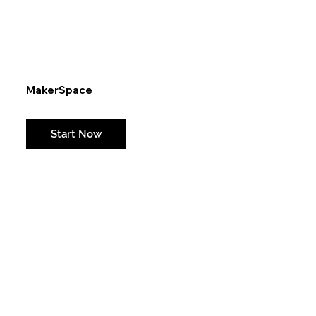
MakerSpace
Weil es so viele Macher gibt...
Start Now