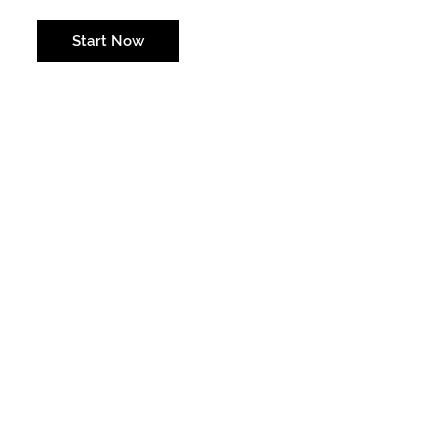
Weil Bäume und naturbelassene Flächen wichtig für Umwelt und Lebensqualität sind.
Start Now