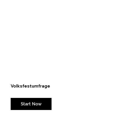
Volksfestumfrage
Weil ein gutes Fest an den Bedürfnissen der Gäste orientiert sein sollte...
Start Now