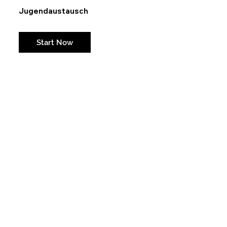
Jugendaustausch
Weil sich Freundschaft früh übt...
Start Now