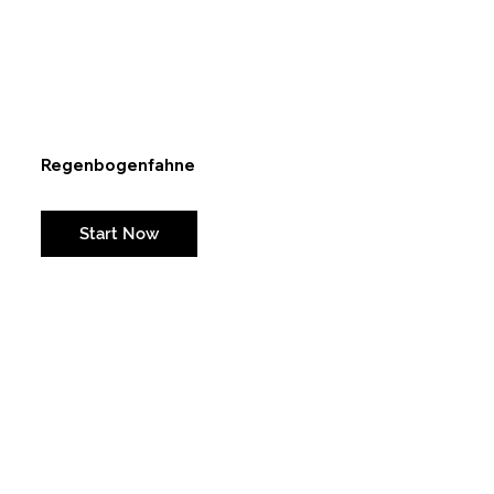
Regenbogenfahne
Weil eine Fahne nichts kostet, aber etlichen Menschen das Gefühl gibt, dazu zugehören.
Start Now