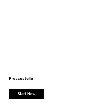
Pressestelle
Weil eine Stadt Millionen Dinge kommunizieren muss. Jeden Tag.
Start Now