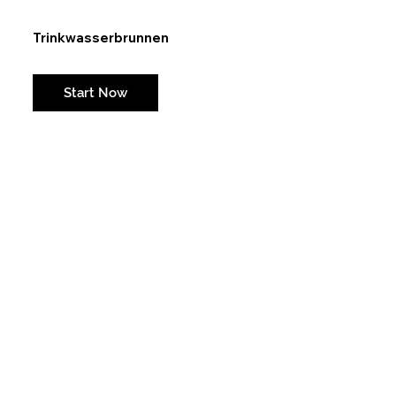
Trinkwasserbrunnen
Weil Wasser ein Grundrecht ist und Flüssigkeitsmangel im Sommer lebensbedrohlich werden kann.
Start Now