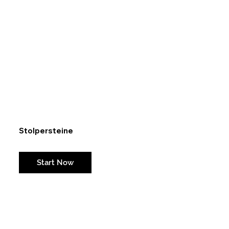
Stolpersteine
Weil manche Dinge nie vergessen werden sollten.
Start Now