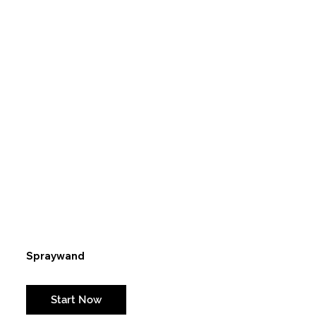
Spraywand
Weil jede große Kunst mal klein anfängt...
Start Now