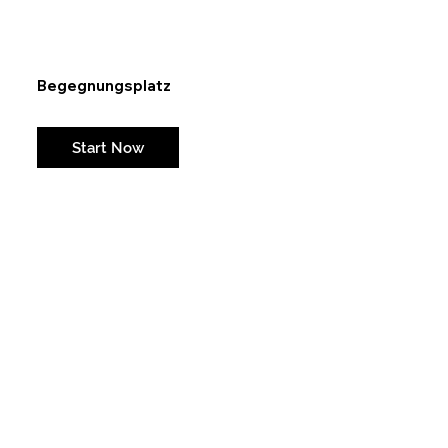
Begegnungsplatz
Weil es Freiräume braucht...
Start Now