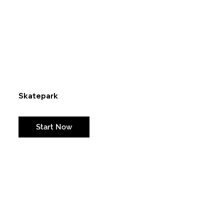
Skatepark
Weil auch Skateanlagen nicht ewig halten...
Start Now